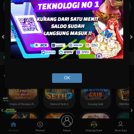
IDR
12,733,676,257
HOT GAMES
SLOTS
LIVE CASINO
RACE
OLAHRAGA
CRA
Game Populer
OK
Gates of Olympus POP
Storm of Seth 2
Goyang Gaib
Beranda
Promosi
Masuk
Hubungi Kami
Akun Saya