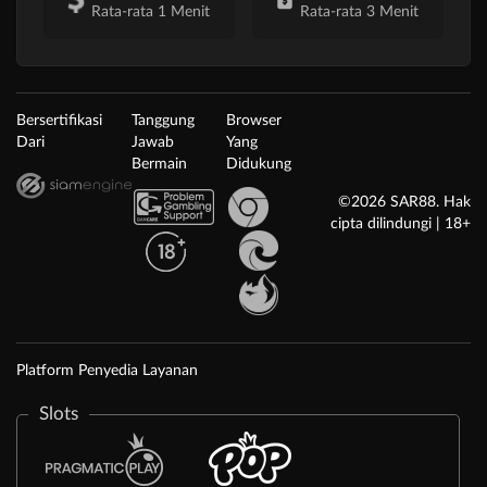
Rata-rata 1 Menit
Rata-rata 3 Menit
Bersertifikasi
Tanggung
Browser
Dari
Jawab
Yang
Bermain
Didukung
©2026 SAR88. Hak
cipta dilindungi | 18+
Platform Penyedia Layanan
Slots