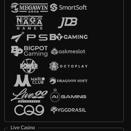
Live Casino