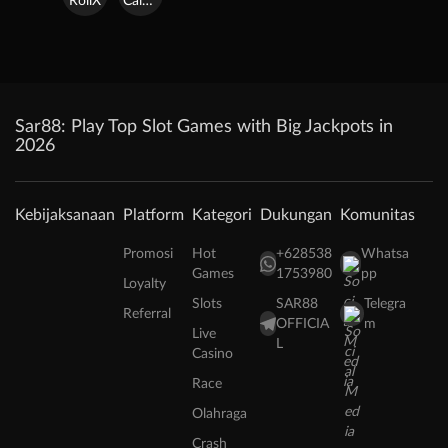
RollX
CaiBalaoCappadocia
Sar88: Play Top Slot Games with Big Jackpots in
2026
Kebijaksanaan
Platform
Kategori
Dukungan
Komunitas
Promosi
Hot
+628538
Whatsa
Games
1753980
pp
Loyalty
Slots
SAR88
Telegra
Referral
OFFICIA
m
Live
L
Casino
Race
Olahraga
Crash